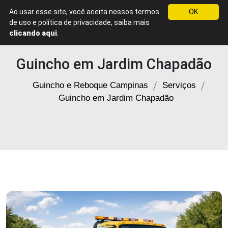
Ao usar esse site, você aceita nossos termos
OK
Guincho
WhatsApp
de uso e política de privacidade, saiba mais
e
clicando aqui
.
Reboque
em
Guincho em Jardim Chapadão
Campinas
Guincho e Reboque Campinas
Serviços
Guincho em Jardim Chapadão